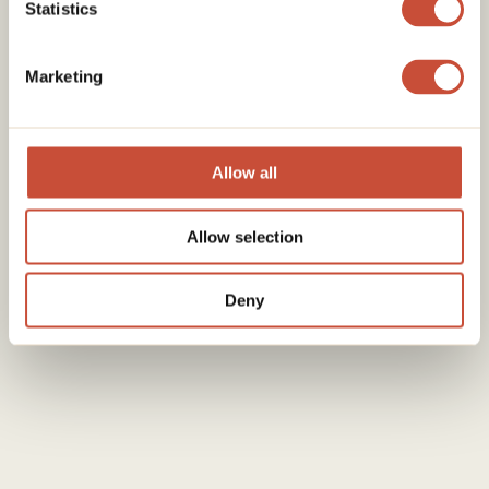
itinéraires et excursions prêts à l’emploi, combiner
Statistics
mes parcours avec les tiens et tout adapter à ton
rythme.
Marketing
J’ai créé mon guide de voyage sur le Japon pour
t’aider à organiser ton voyage de manière claire et
réaliste.
Allow all
Allow selection
Deny