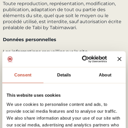
Toute reproduction, représentation, modification,
publication, adaptation de tout ou partie des
éléments du site, quel que soit le moyen ou le
procédé utilisé, est interdite, sauf autorisation écrite
préalable de Tabi by Tabimawari.
Données personnelles
Les informations recueillies sur le site
TABIMAWARI.COM sont utilisées dans le cadre des
services proposés par Tabimawari. Ces données sont
traitées conformément à la réglementation en
Consent
Details
About
vigueur relative à la protection des données
personnelles. Pour plus d'informations, veuillez
consulter notre Politique de Confidentialité.
This website uses cookies
Limitation de responsabilité
We use cookies to personalise content and ads, to
provide social media features and to analyse our traffic.
Tabi by Tabimawari ne pourra être tenu responsable
des dommages directs ou indirects causés au
We also share information about your use of our site with
matériel de l'utilisateur lors de l'accès au site
our social media, advertising and analytics partners who