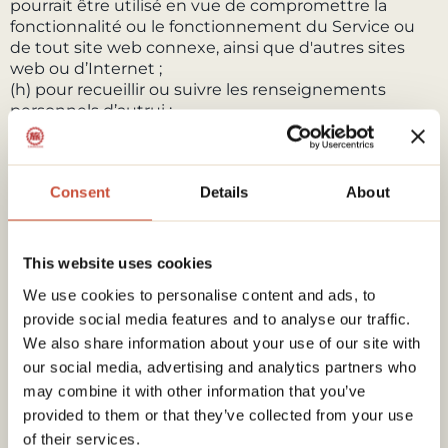
pourrait être utilisé en vue de compromettre la
fonctionnalité ou le fonctionnement du Service ou
de tout site web connexe, ainsi que d'autres sites
web ou d’Internet ;
(h) pour recueillir ou suivre les renseignements
personnels d’autrui ;
(i) pour spammer, hameçonner, détourner un
domaine, extorquer des informations, parcourir,
explorer ou balayer le web ;
Consent
Details
About
(j) à des fins obscènes ou immorales ; ou
(k) pour perturber ou contourner les mesures de
sécurité du Service ou de tout site connexe, ainsi que
d'autres sites web ou d’Internet. Nous nous
This website uses cookies
réservons le droit de mettre fin à votre utilisation du
We use cookies to personalise content and ads, to
Service ou de tout site web connexe pour avoir
provide social media features and to analyse our traffic.
enfreint les interdits en matière d'utilisation.
We also share information about your use of our site with
SECTION 10 – COMMENTAIRES, RETOURS
our social media, advertising and analytics partners who
D'EXPÉRIENCE ET AUTRES SOUMISSIONS
may combine it with other information that you’ve
provided to them or that they’ve collected from your use
Si, à notre demande, vous soumettez des contenus
of their services.
spécifiques (par exemple, dans le cadre de votre