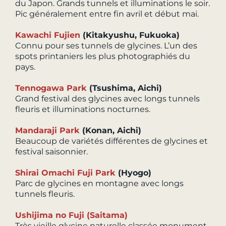
du Japon. Grands tunnels et illuminations le soir.
Pic généralement entre fin avril et début mai.
Kawachi Fujien
(Kitakyushu, Fukuoka)
Connu pour ses tunnels de glycines. L’un des
spots printaniers les plus photographiés du
pays.
Tennogawa Park
(Tsushima, Aichi)
Grand festival des glycines avec longs tunnels
fleuris et illuminations nocturnes.
Mandaraji Park
(Konan, Aichi)
Beaucoup de variétés différentes de glycines et
festival saisonnier.
Shirai Omachi Fuji Park
(Hyogo)
Parc de glycines en montagne avec longs
tunnels fleuris.
Ushijima no Fuji (Saitama)
Très vieille glycine naturelle classée monument