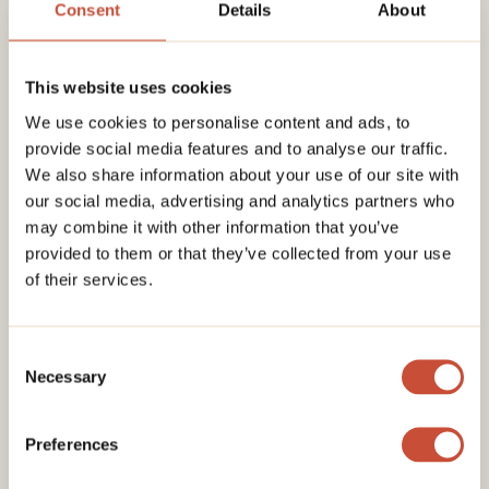
Consent
Details
About
Si tu veux vivre les traditions de janvier sans te
demander où aller ni ce qui est ouvert, je peux
organiser ton voyage au Japon 100 % sur
This website uses cookies
mesure
.
Itinéraires, timing, événements saisonniers,
We use cookies to personalise content and ads, to
transports et hébergements adaptés à l’hiver.
provide social media features and to analyse our traffic.
Tu peux aussi découvrir mes
guides de voyage
We also share information about your use of our site with
Japon et cartes interactives
, avec des lieux
our social media, advertising and analytics partners who
sélectionnés et des itinéraires prêts à l’emploi.
may combine it with other information that you’ve
provided to them or that they’ve collected from your use
of their services.
Consent
Necessary
Selection
Preferences