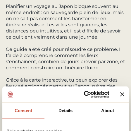
Planifier un voyage au Japon bloque souvent au
même endroit : on sauvegarde plein de lieux, mais
on ne sait pas comment les transformer en
itinéraire réaliste. Les villes sont grandes, les
distances peu intuitives, et il est difficile de savoir
ce qui tient vraiment dans une journée.
Ce guide a été créé pour résoudre ce problème. Il
t’aide à comprendre comment les lieux
s’enchaînent, combien de jours prévoir par zone, et
comment construire un itinéraire fluide.
Grâce à la carte interactive, tu peux explorer des
lieux sélectionnés partout au Japon, suivre des
itinéraires et excursions prêts à l’emploi, combiner
mes parcours avec les tiens et tout adapter à ton
rythme.
Consent
Details
About
J’ai créé mon guide de voyage sur le Japon pour
t’aider à organiser ton voyage de manière claire et
réaliste.