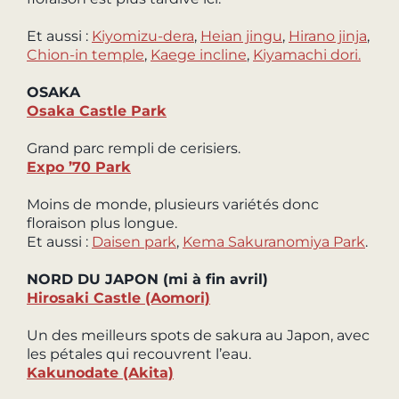
Et aussi :
Kiyomizu-dera
,
Heian jingu
,
Hirano jinja
,
Chion-in temple
,
Kaege incline
,
Kiyamachi dori.
OSAKA
Osaka Castle Park
Grand parc rempli de cerisiers.
Expo ’70 Park
Moins de monde, plusieurs variétés donc
floraison plus longue.
Et aussi :
Daisen park
,
Kema Sakuranomiya Park
.
NORD DU JAPON (mi à fin avril)
Hirosaki Castle (Aomori)
Un des meilleurs spots de sakura au Japon, avec
les pétales qui recouvrent l’eau.
Kakunodate (Akita)