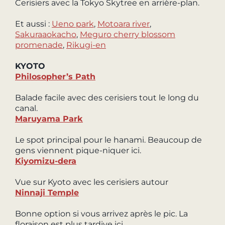
Cerisiers avec la Tokyo Skytree en arrière-plan.
Et aussi :
Ueno park
,
Motoara river
,
Sakuraaokacho
,
Meguro cherry blossom
promenade
,
Rikugi-en
KYOTO
Philosopher’s Path
Balade facile avec des cerisiers tout le long du
canal.
Maruyama Park
Le spot principal pour le hanami. Beaucoup de
gens viennent pique-niquer ici.
Kiyomizu-dera
Vue sur Kyoto avec les cerisiers autour
Ninnaji Temple
Bonne option si vous arrivez après le pic. La
floraison est plus tardive ici.