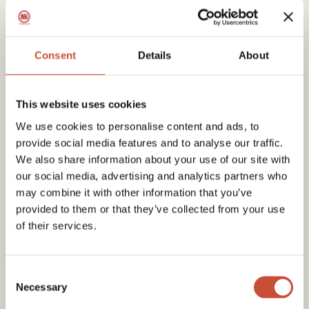
La floraison change chaque année
Temps doux mais instable
Prendre des couches
Consent
Details
About
🗺️
Préparer ton voyage
This website uses cookies
Si tu veux vivre les traditions de janvier sans te
demander où aller ni ce qui est ouvert, je peux
We use cookies to personalise content and ads, to
organiser ton voyage au Japon 100 % sur
provide social media features and to analyse our traffic.
mesure
.
We also share information about your use of our site with
Itinéraires, timing, événements saisonniers,
our social media, advertising and analytics partners who
transports et hébergements adaptés à l’hiver.
may combine it with other information that you’ve
Tu peux aussi découvrir mes
guides de voyage
provided to them or that they’ve collected from your use
Japon et cartes interactives
, avec des lieux
of their services.
sélectionnés et des itinéraires prêts à l’emploi.
Consent
Necessary
Selection