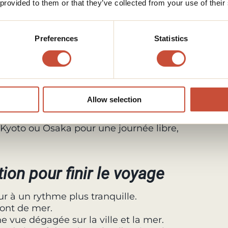
 provided to them or that they’ve collected from your use of their
t Koya en option
Preferences
Statistics
in au milieu des cèdres.
 du bouddhisme Shingon.
 repas végétarien et prières matinales.
Allow selection
 Kyoto ou Osaka pour une journée libre,
ion pour finir le voyage
ur à un rythme plus tranquille.
ront de mer.
vue dégagée sur la ville et la mer.