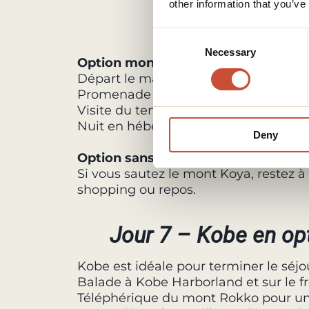
other information that you’ve
Jour 6 – Mon
Consent
Necessary
Selection
Option mont Koya
Départ le matin pour le mont Koya.
Promenade dans le cimetière d’Okuno
Visite du temple Kongobu-ji, centre
Nuit en hébergement monastique avec
Deny
Option sans mont Koya
Si vous sautez le mont Koya, restez à
shopping ou repos.
Jour 7 – Kobe en opt
Kobe est idéale pour terminer le séjo
Balade à Kobe Harborland et sur le f
Téléphérique du mont Rokko pour une 