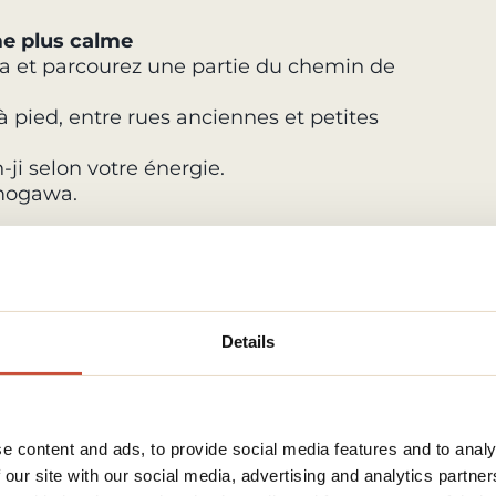
me plus calme
a et parcourez une partie du chemin de
 pied, entre rues anciennes et petites
ji selon votre énergie.
amogawa.
temples moins connus, explorer des
fés ou se reposer.
Details
ha.
les daims en liberté.
e content and ads, to provide social media features and to analy
sha et ses lanternes.
 our site with our social media, advertising and analytics partn