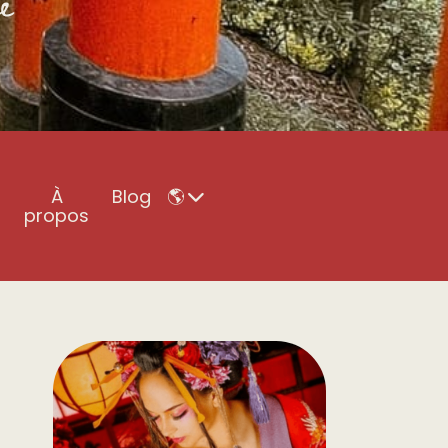
À
Blog
🌎
propos