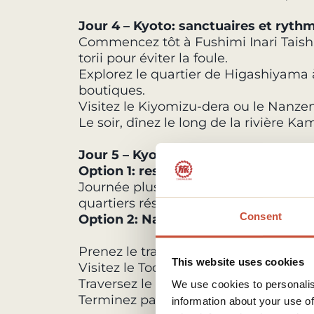
Jour 4 – Kyoto: sanctuaires et ryth
Commencez tôt à Fushimi Inari Taish
torii pour éviter la foule.
Explorez le quartier de Higashiyama à
boutiques.
Visitez le Kiyomizu-dera ou le Nanzen-
Le soir, dînez le long de la rivière K
Jour 5 – Kyoto ou excursion à Nara
Option 1: rester à Kyoto
Journée plus lente pour visiter des 
quartiers résidentiels, profiter des ca
Consent
Option 2: Nara
Prenez le train pour Nara.
This website uses cookies
Visitez le Todai-ji et son grand Boudd
Traversez le parc de Nara et observez 
We use cookies to personalis
Terminez par le sanctuaire Kasuga Tai
information about your use of