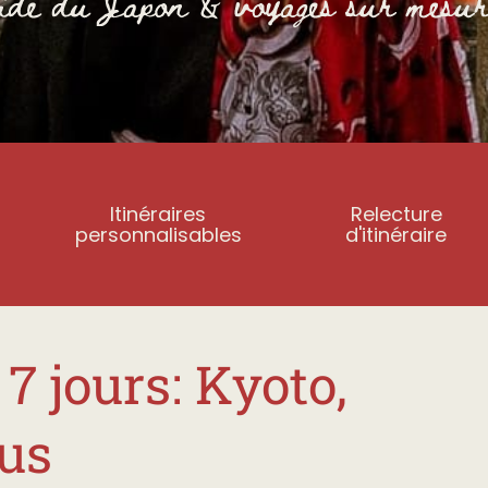
Itinéraires
Relecture
personnalisables
d'itinéraire
7 jours: Kyoto,
lus