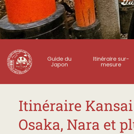
Guide du
Itinéraire sur-
Japon
mesure
Itinéraire Kansai 
Osaka, Nara et p